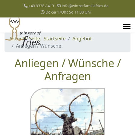
+49 9338 / 413
info@winzerfamiliefries.de
Do-Sa 17Uhr, So 11:30 Uhr
Aktuelle Seite:
Startseite
Angebot
Anliegen / Wünsche
Anliegen / Wünsche /
Anfragen